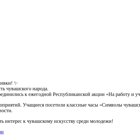
шивки! ✨
ть чувашского народа.
оединились к ежегодной Республиканской акции «На работу и у
роприятий. Учащиеся посетили классные часы «Символы чувашск
ности.
ь интерес к чувашскому искусству среди молодежи!
ри