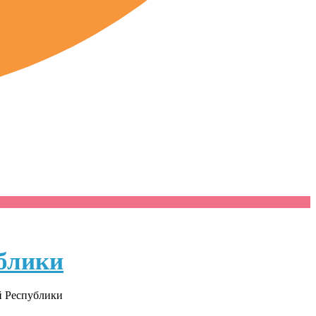
блики
й Республики