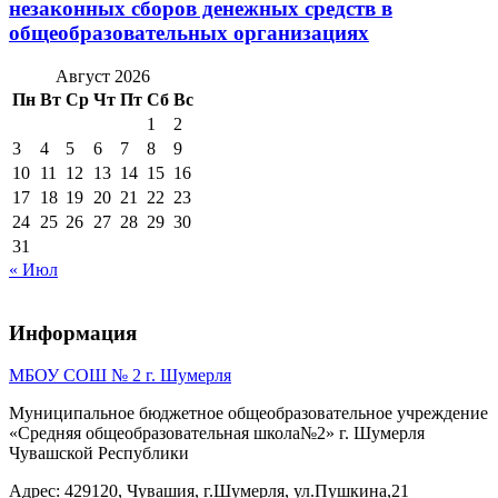
незаконных сборов денежных средств в
общеобразовательных организациях
Август 2026
Пн
Вт
Ср
Чт
Пт
Сб
Вс
1
2
3
4
5
6
7
8
9
10
11
12
13
14
15
16
17
18
19
20
21
22
23
24
25
26
27
28
29
30
31
« Июл
Информация
МБОУ СОШ № 2 г. Шумерля
Муниципальное бюджетное общеобразовательное учреждение
«Средняя общеобразовательная школа№2» г. Шумерля
Чувашской Республики
Адрес: 429120, Чувашия, г.Шумерля, ул.Пушкина,21