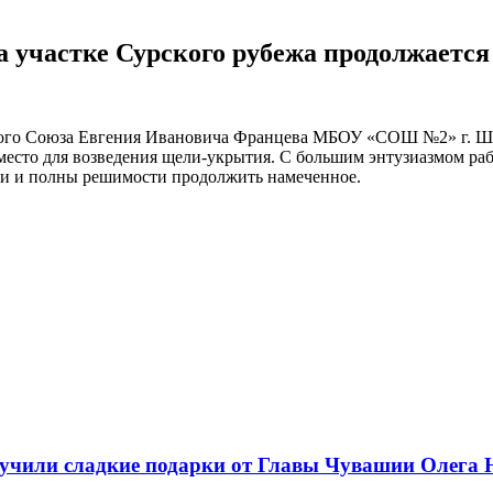
 участке Сурского рубежа продолжается
тского Союза Евгения Ивановича Францева МБОУ «СОШ №2» г. Ш
место для возведения щели-укрытия. С большим энтузиазмом рабо
сти и полны решимости продолжить намеченное.
или сладкие подарки от Главы Чувашии Олега 