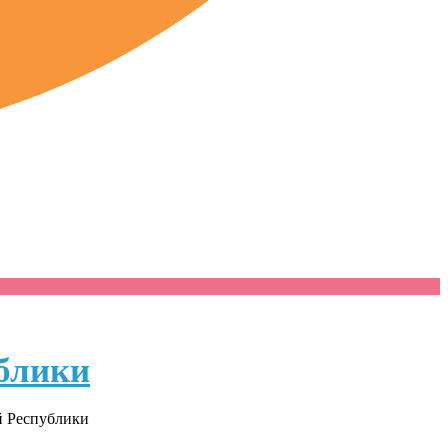
блики
й Республики