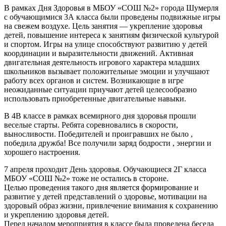
В рамках Дня Здоровья в МБОУ «СОШ №2» города Шумерля
с обучающимися 3А класса были проведены подвижные игры
на свежем воздухе. Цель занятия — укрепление здоровья
детей, повышение интереса к занятиям физической культурой
и спортом. Игры на улице способствуют развитию у детей
координации и выразительности движений. Активная
двигательная деятельность игрового характера младших
школьников вызывает положительные эмоции и улучшают
работу всех органов и систем. Возникающие в игре
неожиданные ситуации приучают детей целесообразно
использовать приобретенные двигательные навыки.
В 4В классе в рамках всемирного дня здоровья прошли
веселые старты. Ребята соревновались в скорости,
выносливости. Победителей и проигравших не было ,
победила дружба! Все получили заряд бодрости , энергии и
хорошего настроения.
7 апреля проходит День здоровья. Обучающиеся 2Г класса
МБОУ «СОШ №2» тоже не остались в стороне.
Целью проведения такого дня является формирование и
развитие у детей представлений о здоровье, мотивации на
здоровый образ жизни, привлечение внимания к сохранению
и укреплению здоровья детей.
Перед началом мероприятия в классе была проведена беседа