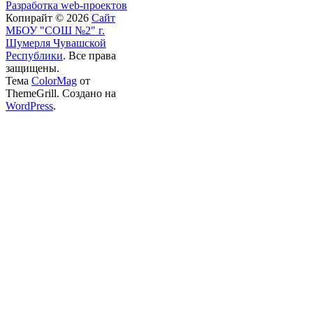
Разработка web-проектов
Копирайт © 2026
Сайт
МБОУ "СОШ №2" г.
Шумерля Чувашской
Республики
. Все права
защищены.
Тема
ColorMag
от
ThemeGrill. Создано на
WordPress
.