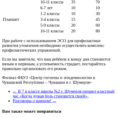
10-11 классы
35
70
6-7 лет
10
10
1-2 классы
10
30
Планшет
3-4 классы
15
45
5-9 классы
20
60
10-11 классы
20
80
При работе с использованием ЭСО для профилактики
развития утомления необходимо осуществлять комплекс
профилактических упражнений.
Если вы заметили, что ваш ребёнок к концу дня становится
вялым и нервным, а успеваемость страдает, постарайтесь
правильно организовать его режим.
Филиал ФБУЗ «Центр гигиены и эпидемиологии в
Чувашской Республике – Чувашии в г. Шумерля»
←
В 7 в классе школы №2 г. Шумерля прошел классный
час «Когда чужая боль становится своей».
Разговоры о важном!
→
Вам также может понравиться