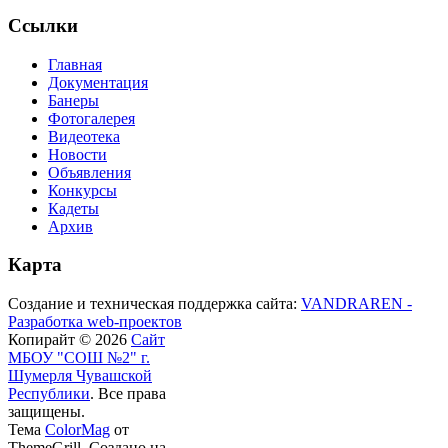
Ссылки
Главная
Документация
Банеры
Фотогалерея
Видеотека
Новости
Объявления
Конкурсы
Кадеты
Архив
Карта
Создание и техническая поддержка сайта:
VANDRAREN -
Разработка web-проектов
Копирайт © 2026
Сайт
МБОУ "СОШ №2" г.
Шумерля Чувашской
Республики
. Все права
защищены.
Тема
ColorMag
от
ThemeGrill. Создано на