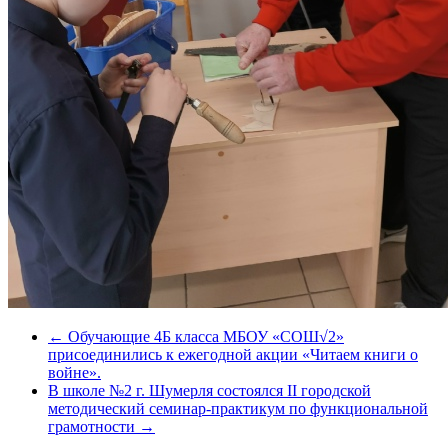
←
Обучающие 4Б класса МБОУ «СОШ√2»
присоединились к ежегодной акции «Читаем книги о
войне».
В школе №2 г. Шумерля состоялся II городской
методический семинар-практикум по функциональной
грамотности
→