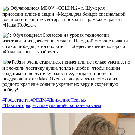
Обучающиеся МБОУ «СОШ №2» г. Шумерля
присоединились к акции «Медаль для бойцов специальной
военной операции» , которая проходит в рамках марафона
«Наша Победа».
Обучающиеся 6 классов на уроках технологии
изготовили из древесины медали. На одной стороне выжгли
символ победы , а на обороте — оберег, значение которого
«Сила жизни — храбрость».
Ребята очень старались, применили не только умение, но
и вложили частичку души, тепла и любви, чтобы нашим
солдатам стало чуточку радостнее, когда они получат
поздравления с 9 Мая. Очень надеемся, что весточка из
родного края ещё больше укрепит их веру в скорейшую
победу!
#Росдетцентр
#РДДМ
#ДвижениеПервых
#НавигаторыдетстваЧувашия
#Своихнебросаем